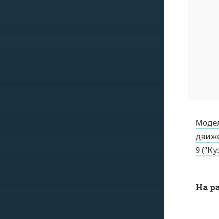
Модел
движе
9 (“К
На р