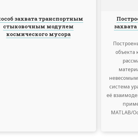
особ захвата транспортным
Постро
стыковочным модулем
захвата
космического мусора
Построени
объекта 
рассм
матери
невесомым
система ур
её взаимоде
приме
MATLAB/Oc