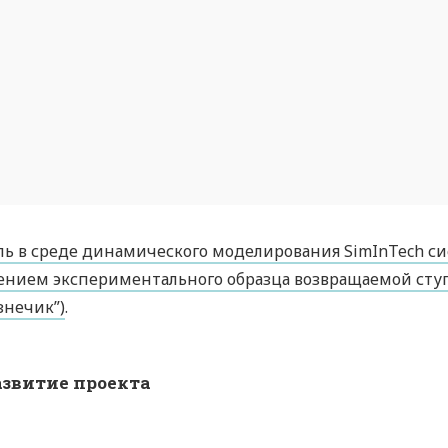
ь в среде динамического моделирования SimInTech с
нием экспериментального образца возвращаемой ступ
узнечик”)
.
азвитие проекта