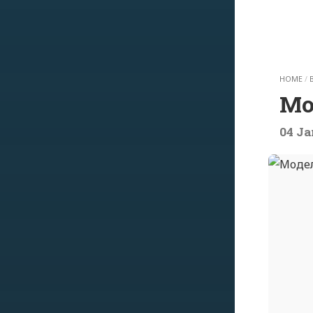
HOME
/
Мо
04 Ja