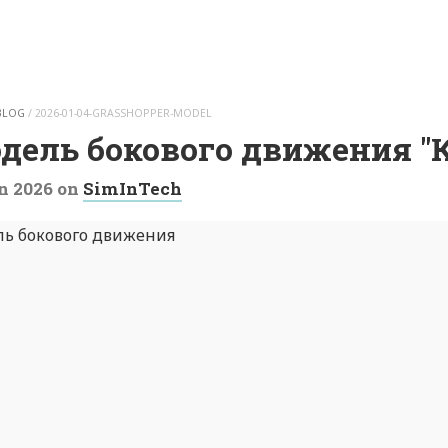
BLOG
/
2026-01-04-GRASSHOPPER-MODEL
дель бокового движения "
n 2026
on
SimInTech