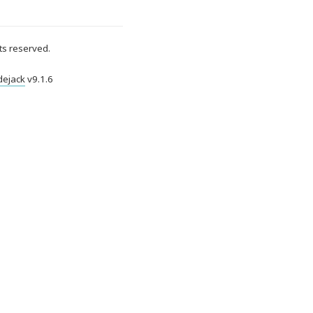
ts reserved.
dejack
v
9.1.6