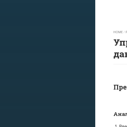
HOME
/
Уп
да
Пре
Ана
Вве