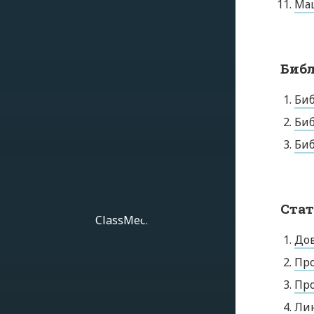
Ма
Библ
Би
Биб
Биб
Стат
До
Про
Про
Лин