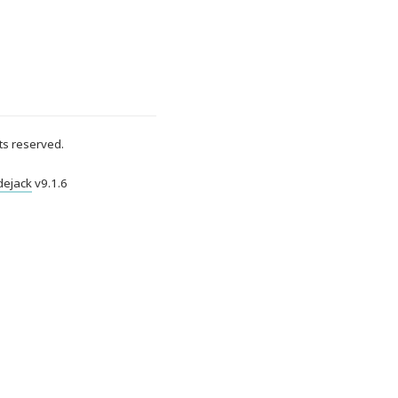
ts reserved.
dejack
v
9.1.6