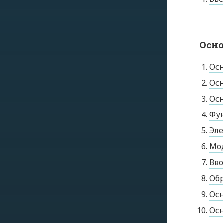
Осно
Осн
Осн
Осн
Фу
Эл
Мо
Вво
Обр
Осн
Осн