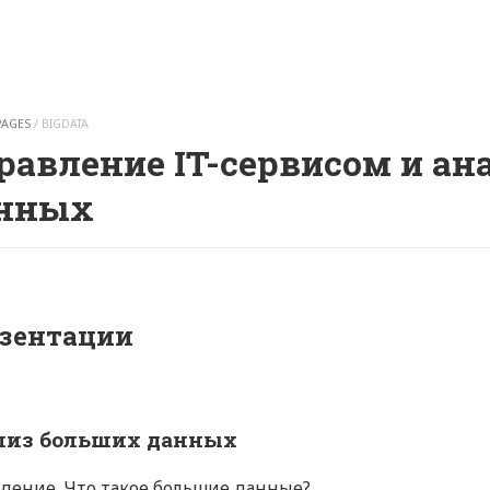
PAGES
/
BIGDATA
равление IT-сервисом и а
нных
зентации
лиз больших данных
дение. Что такое большие данные?