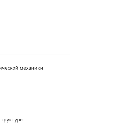
ической механики
структуры