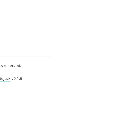
ts reserved.
dejack
v
9.1.6