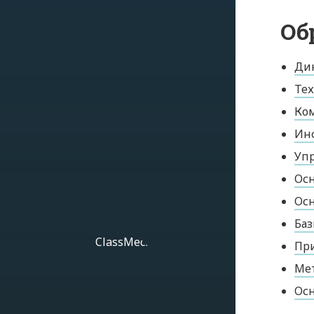
Об
Дин
Тех
Ко
Ин
Упр
Осн
Ос
Ба
При
Ме
Осн