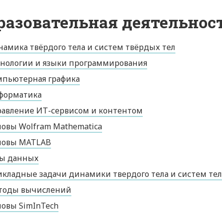
разовательная деятельнос
амика твёрдого тела и систем твёрдых тел
нологии и языки программирования
мпьютерная графика
форматика
авление ИТ-сервисом и контентом
овы Wolfram Mathematica
новы MATLAB
зы данных
кладные задачи динамики твердого тела и систем тел
тоды вычислений
овы SimInTech