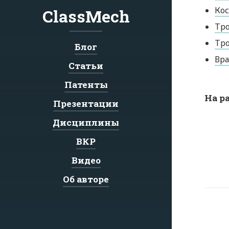
Кос
ClassMech
Тро
Тро
Блог
Вра
Статьи
Патенты
На р
Презентации
Дисциплины
ВКР
Видео
Об авторе