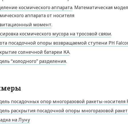
еление космического аппарата
. Математическая модел
мического аппарата от носителя
авитационный момент
.
сировка космического мусора на тросовой связи
.
ота посадочной опоры возвращаемой ступени РН Falco
крытие солнечной батареи КА
.
ель “холодного” разделения
.
имеры
ель посадочных опор многоразовой ракеты-носителя F
ель раскрытия посадочной опоры многоразовой ракеты
адка на Луну