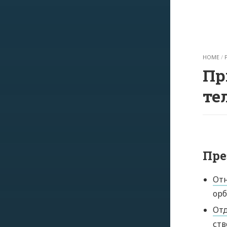
HOME
/
Пр
те
Пре
От
ор
Отд
ств