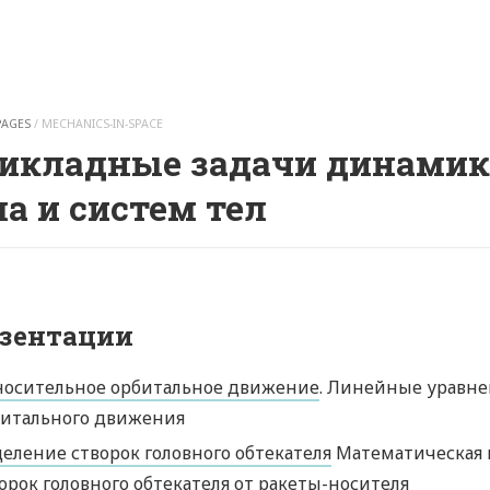
PAGES
/
MECHANICS-IN-SPACE
икладные задачи динамик
ла и систем тел
зентации
носительное орбитальное движение
. Линейные уравне
битального движения
еление створок головного обтекателя
Математическая 
орок головного обтекателя от ракеты-носителя