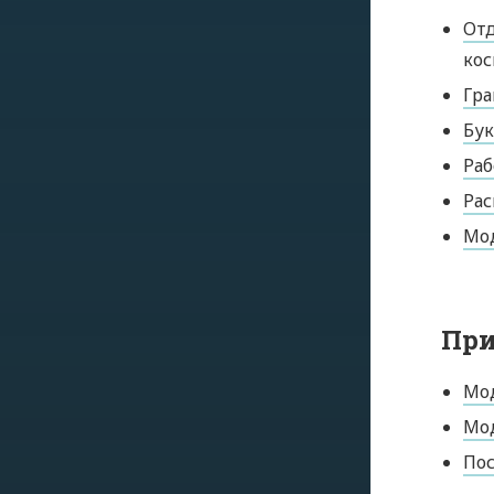
Отд
кос
Гр
Бук
Раб
Рас
Мод
Пр
Мод
Мод
Пос