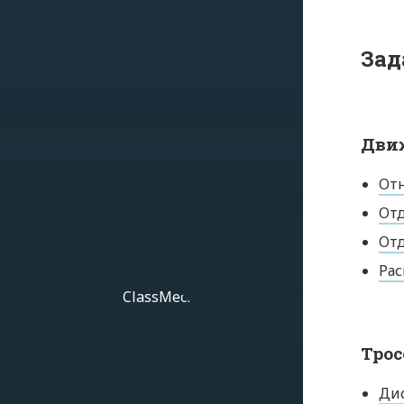
Зад
Дви
От
Отд
Отд
Рас
Тро
Дис