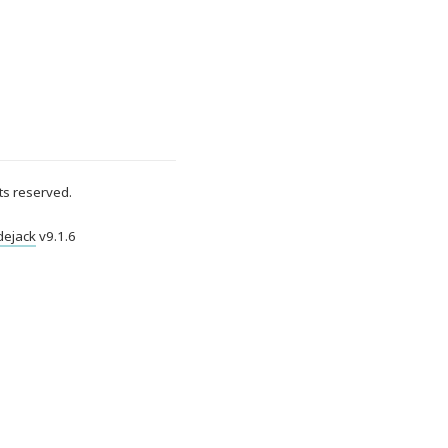
ts reserved.
dejack
v
9.1.6