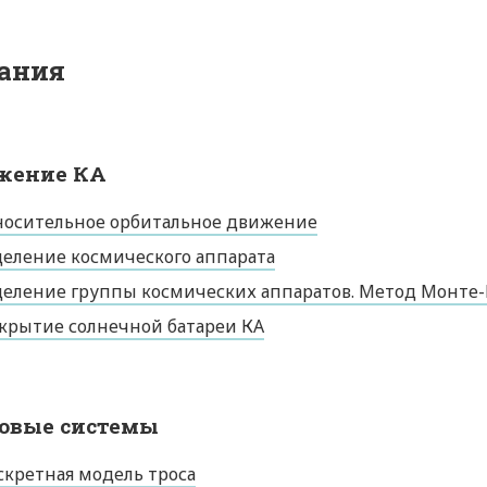
ания
жение КА
носительное орбитальное движение
еление космического аппарата
еление группы космических аппаратов. Метод Монте-
крытие солнечной батареи КА
совые системы
кретная модель троса